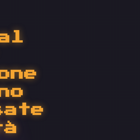
al
one
no
sate
tà