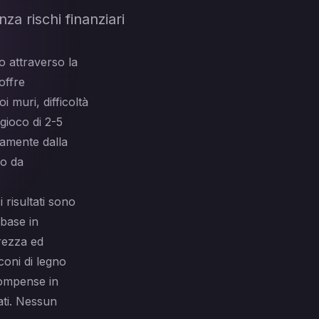
a rischi finanziari
o attraverso la
offre
 muri, difficoltà
 gioco di 2-5
ramente dalla
 o da
 risultati sono
 base in
rezza ed
cconi di legno
icompense in
ati. Nessun