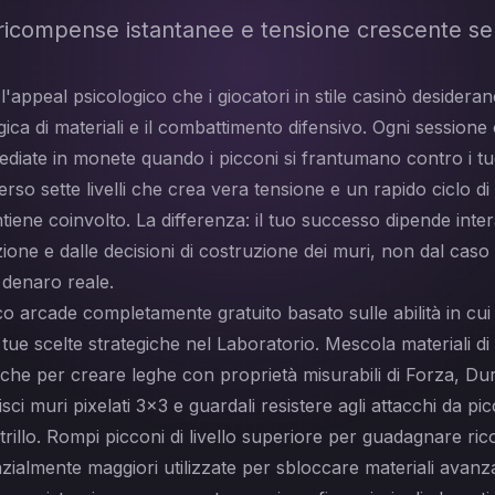
 ricompense istantanee e tensione crescente senz
'appeal psicologico che i giocatori in stile casinò desideran
ica di materiali e il combattimento difensivo. Ogni sessione 
iate in monete quando i picconi si frantumano contro i tuoi
rso sette livelli che crea vera tensione e un rapido ciclo di
ntiene coinvolto. La differenza: il tuo successo dipende inte
zione e dalle decisioni di costruzione dei muri, non dal caso
denaro reale.
 arcade completamente gratuito basato sulle abilità in cui i
 tue scelte strategiche nel Laboratorio. Mescola materiali di
che per creare leghe con proprietà misurabili di Forza, Du
uisci muri pixelati 3x3 e guardali resistere agli attacchi da pi
mitrillo. Rompi picconi di livello superiore per guadagnare r
almente maggiori utilizzate per sbloccare materiali avanz