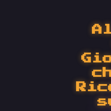
A
Gi
c
Ric
s