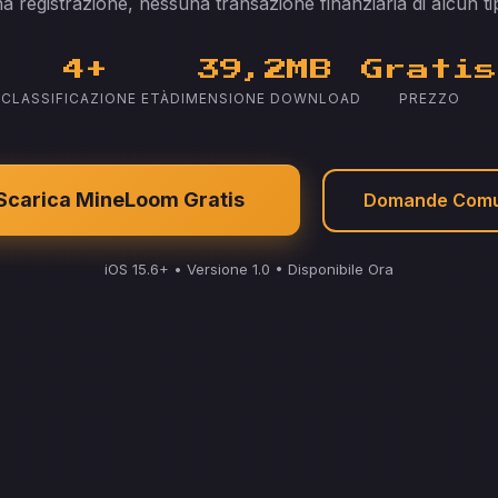
a registrazione, nessuna transazione finanziaria di alcun ti
4+
39,2MB
Gratis
CLASSIFICAZIONE ETÀ
DIMENSIONE DOWNLOAD
PREZZO
Scarica MineLoom Gratis
Domande Comu
iOS 15.6+ • Versione 1.0 • Disponibile Ora