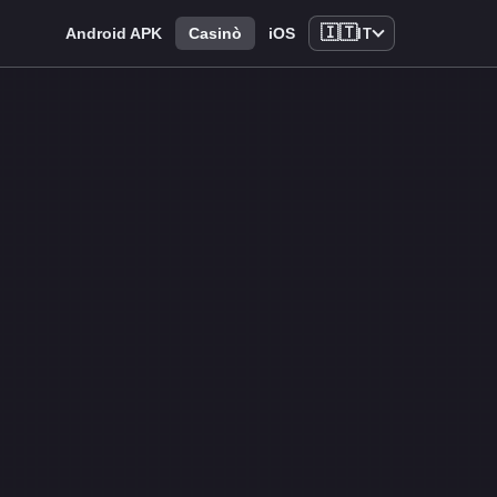
🇮🇹
Android APK
Casinò
iOS
IT