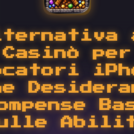
lternativa 
Casinò per
ocatori iPh
he Desidera
ompense Ba
ulle Abili