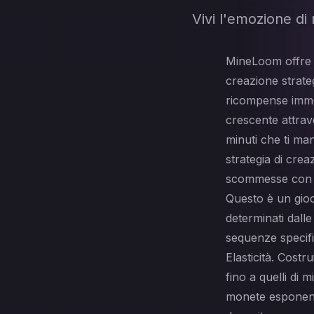
Vivi l'emozione di
MineLoom offre l
creazione strateg
ricompense immed
crescente attrave
minuti che ti ma
strategia di crea
scommesse con 
Questo è un gioco
determinati dalle
sequenze specifi
Elasticità. Costr
fino a quelli di 
monete esponenzi